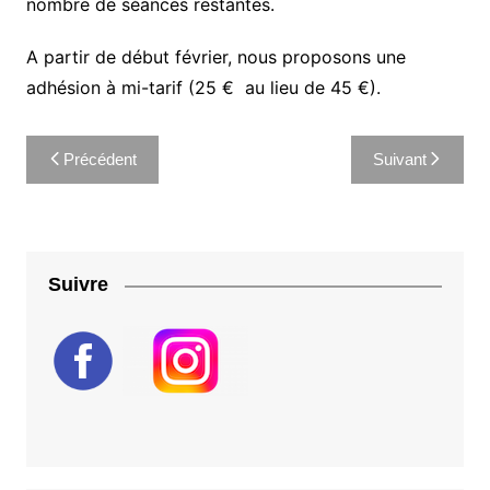
nombre de séances restantes.
A partir de début février, nous proposons une
adhésion à mi-tarif (25 € au lieu de 45 €).
Navigation
Précédent
Suivant
de
l’article
Suivre