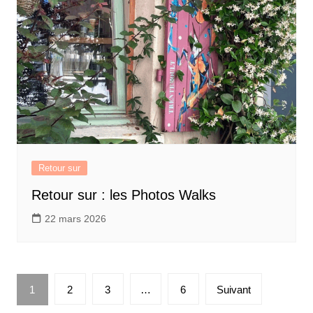
Retour sur
Retour sur : les Photos Walks
22 mars 2026
Pagination
1
2
3
…
6
Suivant
des