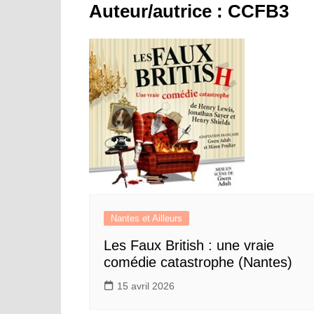
Auteur/autrice :
CCFB3
Toutes nos activités
Stages intensifs
The E
Work
Adhésion
Cultu
Règlement intérieur
Cercle
Photo
Nantes et Ailleurs
Les Faux British : une vraie
comédie catastrophe (Nantes)
15 avril 2026