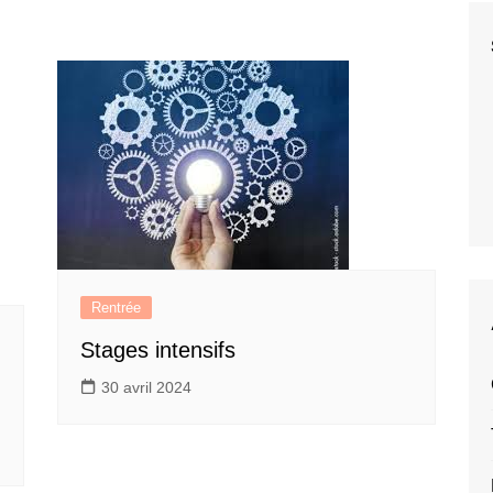
nglish Theatre
En famille
Adhésion
shop
Voyager
Adresses utiles
re Club
Séries TV britanniques
Etudier online
 de lecture
Elizabeth II
 Walks
Food & drinks
On aime aussi…
Rentrée
Stages intensifs
30 avril 2024